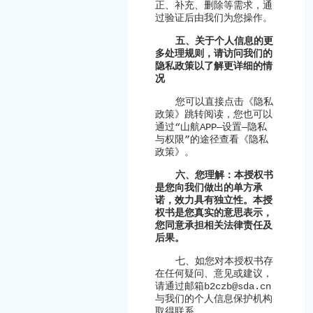
正、补充、删除等需求，通
过验证后由我们为您操作。
五、关于个人信息的更
多处理规则，请访问我们的
隐私政策以了解更详细的情
况
您可以直接点击《隐私
政策》跳转阅读，您也可以
通过
“
山航
APP—
设置
—
隐私
与权限
”
的途径查看《隐私
政策》。
六、您理解：本授权书
是您向我们做出的单方承
诺，效力具有独立性。本授
权书是您真实的意思表示，
您同意承担相关法律责任及
后果。
七、如您对本授权书存
在任何疑问、意见或建议，
请通过邮箱
b2czb@sda.cn
与我们的个人信息保护机构
取得联系。