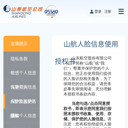
登录
注册
山航人脸信息使用
友情提示
隐私条款
山东航空股份有限公司
授权书
（以下简称
“
山航
”
或
“
我
们
”
）尊重并保护您的个人
敏感个人信息
信息。您正在使用我们提供
的人脸识别相关服务，为了
保障您的合法权益，请您务
保护规则
儿童个人信息
必事先审慎阅读、充分理解
本授权书条款内容。
人脸信息使用
保护及监护人
当您勾选
/
点击同意授
权书，即表示您同意我们按
照本授权书收集、使用、存
授权
须知
旅客个人信息
储、保护您的人脸信息。
请
注意：您有权拒绝提供人脸