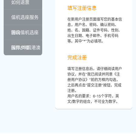
如何退票
填写注册信息
值机选座服务
在新用户注册页面填写您的基本信
息，用户名、密码、确认密码、
姓、名、国籍、证件号码、性别、
协议
国内值机选座
出生日期、电子邮件、手机号码
等。其中“*”为必填项。
操作步骤
国际/中国港澳
完成注册
台值机选座操
填写注册信息后，请仔细阅读用户
协议，并在“我已阅读并同意《注
作步骤
册用户协议》”前的方框内勾选，
之后再点击“提交注册”按钮，完成
注册。
用户名的要求：6-15个字符，英
文/数字的组合，不可全为数字。