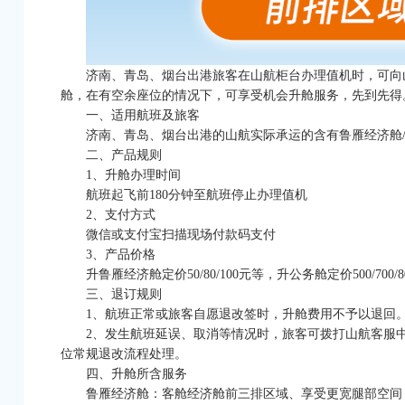
济南、青岛、烟台出港旅客在山航柜台办理值机时，可向
舱，在有空余座位的情况下，可享受机会升舱服务，先到先得
一、适用航班及旅客
济南、青岛、烟台出港的山航实际承运的含有
鲁雁
经济舱
二、产品规则
1、升舱办理时间
航班起飞前180分钟至航班停止办理值机
2、支付方式
微信或支付宝扫描现场付款码支付
3、产品价格
升
鲁雁
经济舱定价50/80/100元等，升公务舱定价500/7
三、退订规则
1、航班正常或旅客自愿退改签时，升舱费用不予以退回
2、发生航班延误、取消等情况时，旅客可拨打山航客服中
位常规退改流程处理。
四、升舱所含服务
鲁雁
经济舱：客舱经济舱前三排区域、享受更宽腿部空间