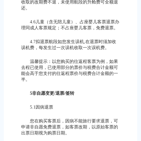
收取的改期费不退，未使用航段的升舱费可全额退
还。
4.6儿童（含无陪儿童）、占座婴儿客票退票办
理同成人客票规定；不占座婴儿客票，免费退票。
4.7拟退票航段如您发生误机,在退票时须加收
误机费，每发生过一次误机收取一次误机费。
温馨提示：以您购买的往返程客票为例，如果
去程已使用，已使用部分的票价与税费合计金额可
能会高于您支付的往返程票价与税费合计金额的一
半。
5非自愿变更/退票/签转
5.1因病退票
您在购买客票后，因病不能旅行要求退票，可
申请非自愿免费退票，如客票改期，以原始客票的
出票日期视为购票日期。