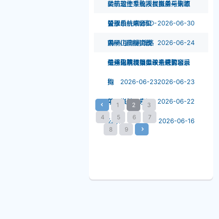
转码软件采购项目拟单一来源
山航卫士系统授权服务采购项
关于运控专业人员资质与训练
公示
目拟单一来源公
管理系统IAM和
关于山航烟台SD-
2026-06-30
示
内网门户接口改
WAN互联网线路
关于山航财资税
2026-06-24
造采购项目拟单一来源公示
租用采购项目拟单一来源公示
一体化系统接口改造采购项目
关于山航视频会议系统扩容采
拟
购
2026-06-23
2026-06-23
单一来源公示
项目拟单一来源
2026-06-22
1
2
3
4
5
6
7
公示
2026-06-16
8
9