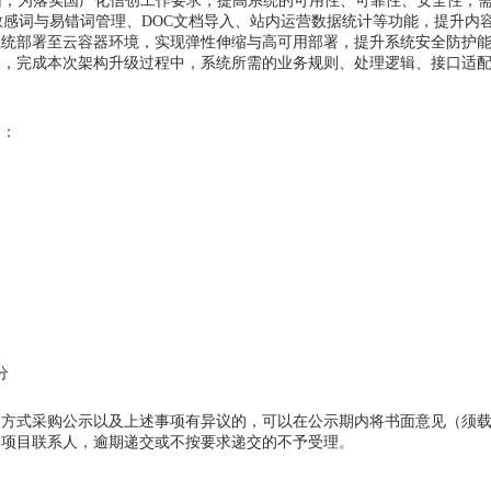
旧，为落实国产化信创工作要求，提高系统的可用性、可靠性、安全性，
持敏感词与易错词管理、DOC文档导入、站内运营数据统计等功能，提升
系统部署至云容器环境，实现弹性伸缩与高可用部署，提升系统安全防护
级，完成本次架构升级过程中，系统所需的业务规则、处理逻辑、接口适
明：
分
判方式采购公示以及上述事项有异议的，可以在公示期内将书面意见（须
给项目联系人，逾期递交或不按要求递交的不予受理。