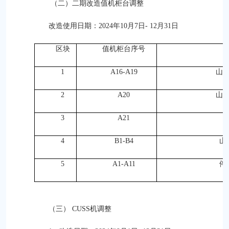
（二）
二期改造值机柜台调整
改造使用日期：2024年10月7日- 12月31日
区块
值机柜台序号
1
A16-A19
山
2
A20
山
3
A21
4
B1-B4
山
5
A1-A11
停
（三） CUSS机调整