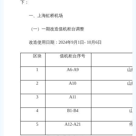
下：
一、上海虹桥机场
（一）一期改造值机柜台调整
改造使用日期：2024年9月1日- 10月6日
区块
值机柜台序号
1
A6-A9
山航
2
A10
山航
3
A11
4
B1-B4
山
5
A12-A21
停